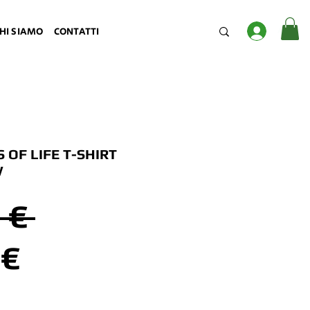
Accedi
HI SIAMO
CONTATTI
 OF LIFE T-SHIRT
W
Prezzo
 € 
Prezzo
regolare
 €
scontato