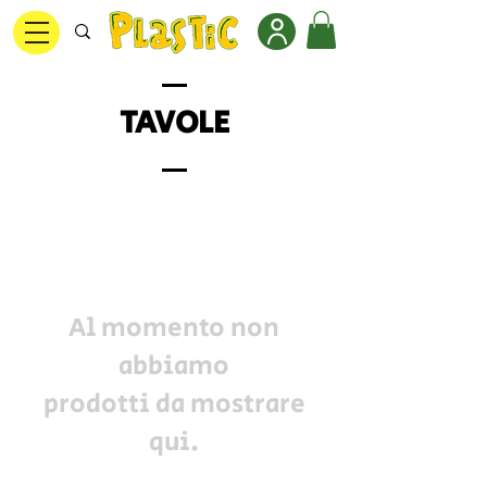
TAVOLE
Al momento non
abbiamo
prodotti da mostrare
qui.