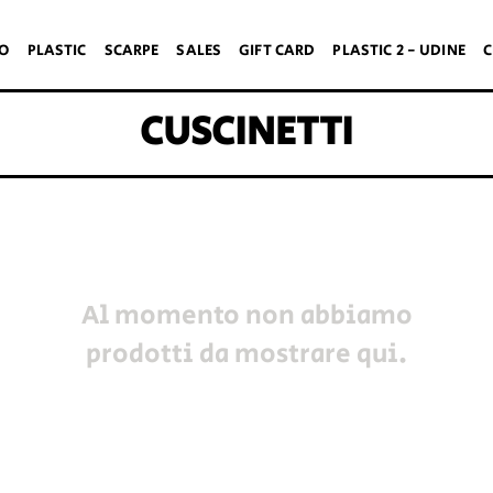
TO
PLASTIC
SCARPE
SALES
GIFT CARD
PLASTIC 2 - UDINE
C
CUSCINETTI
Al momento non abbiamo
prodotti da mostrare qui.