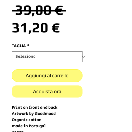
Prezzo
 39,00 € 
Prezzo
regolare
31,20 €
scontato
TAGLIA
*
Aggiungi al carrello
Acquista ora
Print on front and back
Artwork by Goodmood
Organic cotton
made in Portugal