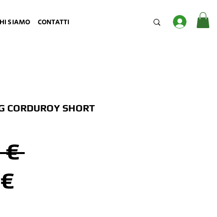
Accedi
HI SIAMO
CONTATTI
IG CORDUROY SHORT
Prezzo
 € 
Prezzo
regolare
 €
scontato