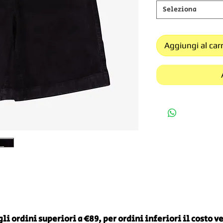
Seleziona
Aggiungi al carr
li ordini superiori a €89, per ordini inferiori il costo 