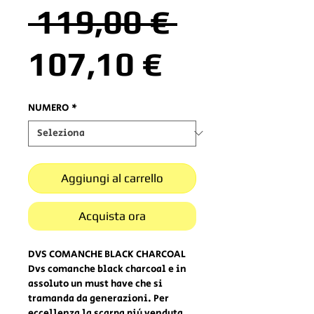
Prezzo
 119,00 € 
Prezzo
regolare
107,10 €
scontato
NUMERO
*
Aggiungi al carrello
Acquista ora
DVS COMANCHE BLACK CHARCOAL
Dvs comanche black charcoal e in
assoluto un must have che si
tramanda da generazioni. Per
eccellenza la scarpa più venduta