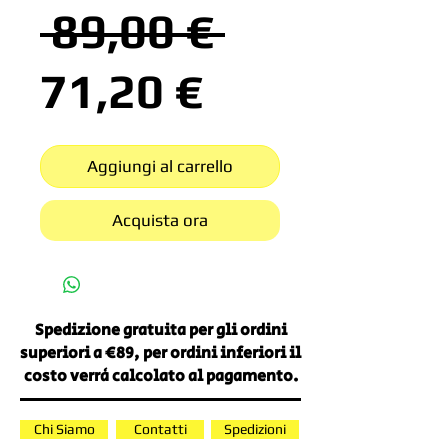
Prezzo
 89,00 € 
Prezzo
regolare
71,20 €
scontato
Aggiungi al carrello
Acquista ora
Spedizione gratuita per gli ordini
superiori a €89, per ordini inferiori il
costo verrà calcolato al pagamento.
Chi Siamo
Contatti
Spedizioni